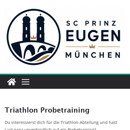
Zum
Inhalt
springen
Triathlon Probetraining
Du interessierst dich für die Triathlon-Abteilung und hast
Lust ganz unverbindlich auf ein Probetraining?