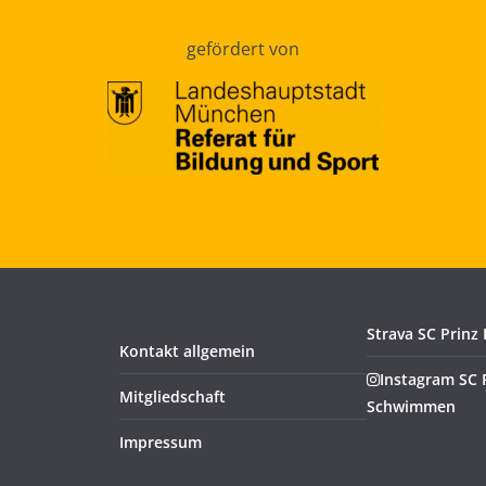
gefördert von
Strava SC Prinz
Kontakt allgemein
Instagram SC 
Mitgliedschaft
Schwimmen
Impressum