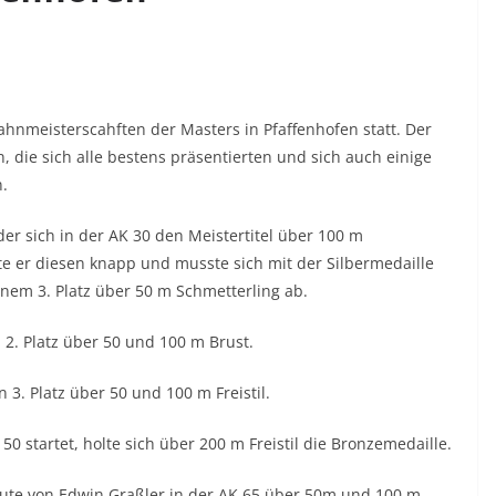
ahnmeisterscahften der Masters in Pfaffenhofen statt. Der
 die sich alle bestens präsentierten und sich auch einige
.
der sich in der AK 30 den Meistertitel über 100 m
ste er diesen knapp und musste sich mit der Silbermedaille
inem 3. Platz über 50 m Schmetterling ab.
n 2. Platz über 50 und 100 m Brust.
 3. Platz über 50 und 100 m Freistil.
50 startet, holte sich über 200 m Freistil die Bronzemedaille.
eute von Edwin Graßler in der AK 65 über 50m und 100 m