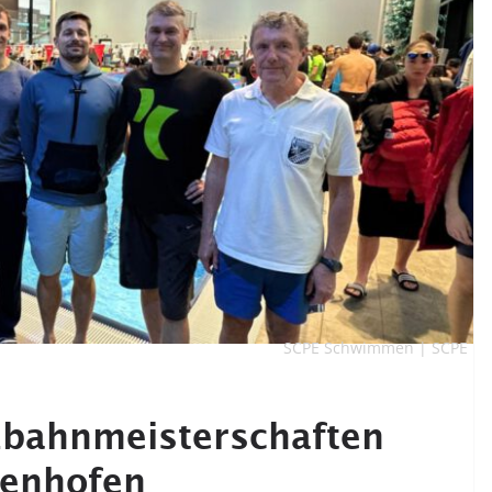
SCPE Schwimmen | SCPE
rzbahnmeisterschaften
fenhofen