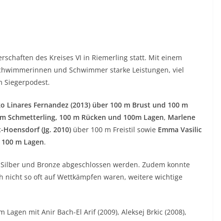
schaften des Kreises VI in Riemerling statt. Mit einem
chwimmerinnen und Schwimmer starke Leistungen, viel
m Siegerpodest.
ko Linares Fernandez (2013) über 100 m Brust und 100 m
 m Schmetterling, 100 m Rücken und 100m Lagen
,
Marlene
-Hoensdorf (Jg. 2010)
über 100 m Freistil sowie
Emma Vasilic
d 100 m Lagen
.
it Silber und Bronze abgeschlossen werden. Zudem konnte
nicht so oft auf Wettkämpfen waren, weitere wichtige
m Lagen mit Anir Bach-El Arif (2009), Aleksej Brkic (2008),