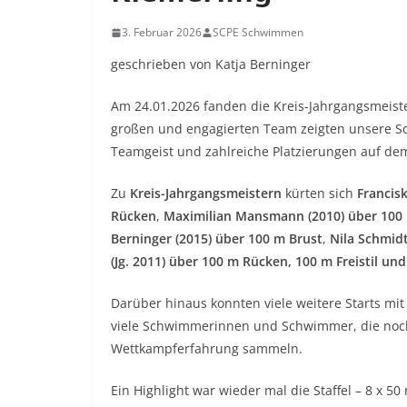
3. Februar 2026
SCPE Schwimmen
geschrieben von Katja Berninger
Am 24.01.2026 fanden die Kreis-Jahrgangsmeister
großen und engagierten Team zeigten unsere S
Teamgeist und zahlreiche Platzierungen auf de
Zu
Kreis-Jahrgangsmeistern
kürten sich
Francis
Rücken
,
Maximilian Mansmann (2010) über 100
Berninger (2015) über 100 m Brust
,
Nila Schmidt
(Jg. 2011) über 100 m Rücken, 100 m Freistil un
Darüber hinaus konnten viele weitere Starts m
viele Schwimmerinnen und Schwimmer, die noch 
Wettkampferfahrung sammeln.
Ein Highlight war wieder mal die Staffel – 8 x 50 