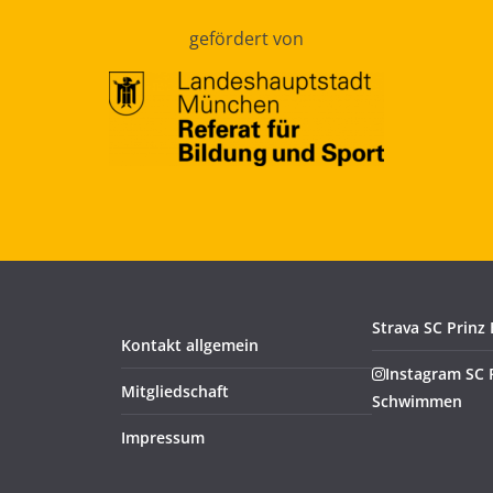
gefördert von
Strava SC Prinz
Kontakt allgemein
Instagram SC 
Mitgliedschaft
Schwimmen
Impressum