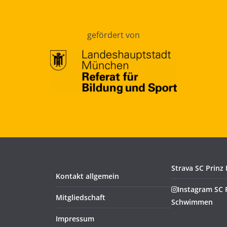
gefördert von
Strava SC Prinz
Kontakt allgemein
Instagram SC 
Mitgliedschaft
Schwimmen
Impressum